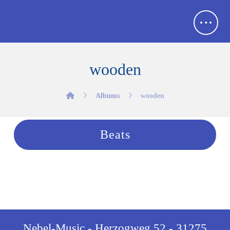
wooden
Albums
wooden
Beats
Nebel-Music - Herzogweg 52 - 31275